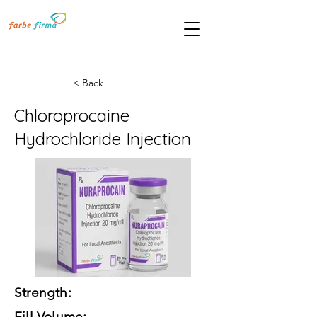
< Back
Chloroprocaine
Hydrochloride Injection
Strength:
Fill Volume: