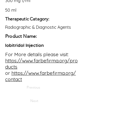
300 mg I/ml
50 ml
Therapeutic Catagory:
Radiographic & Diagnostic Agents
Product Name:
Iobitridol Injection
For More details please visit:
https://www.farbefirma.org/pro
ducts
or
https://www.farbefirma.org/
contact
Previous
Next