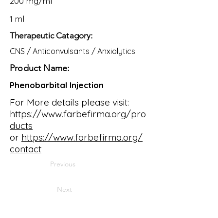
200 mg/ml
1 ml
Therapeutic Catagory:
CNS / Anticonvulsants / Anxiolytics
Product Name:
Phenobarbital Injection
For More details please visit:
https://www.farbefirma.org/pro
ducts
or
https://www.farbefirma.org/
contact
Previous
Next