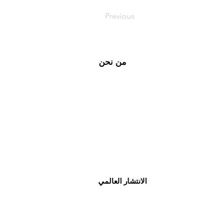
Previous
من نحن
شركة Farbe Firma Pvt Ltd هي شركة
ة للحقن المعقّمة معتمدة وفق معايير
WHO-GMP، وتقدّم حلول CDMO وخدمات
يع التعاقدي، إلى جانب حلول الإمداد
الدوائي العالمية.
الانتشار العالمي
• منطقة إفريقيا
• منطقة آسيا والمحيط الهادئ
• منطقة الشرق الأوسط ودول مجلس التعاون