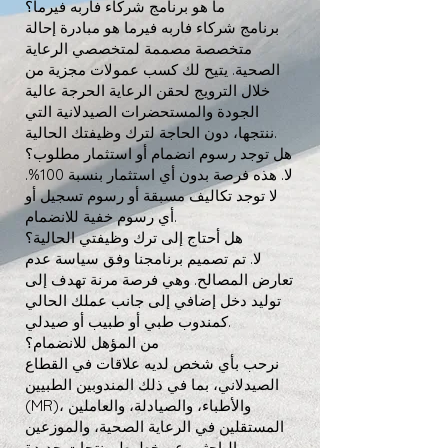
ما هو برنامج شركاء فاربه فيرما؟
برنامج شركاء فاربه فيرما هو مبادرة إحالة
متخصصة مصممة لمتخصصي الرعاية
الصحية. يتيح لك كسب عمولات مجزية من
خلال الترويج لحقن الرعاية الحرجة عالية
الجودة والمستحضرات الصيدلانية التي
ننتجها، دون الحاجة لترك وظيفتك الحالية.
هل توجد رسوم انضمام أو استثمار مطلوب؟
لا. هذه فرصة بدون أي استثمار بنسبة 100%.
لا توجد تكاليف مسبقة أو رسوم تسجيل أو
أي رسوم خفية للانضمام.
هل أحتاج إلى ترك وظيفتي الحالية؟
لا. تم تصميم برنامجنا وفق سياسة عدم
تعارض المصالح. وهي فرصة مرنة تهدف إلى
توليد دخل إضافي إلى جانب عملك الحالي
كمندوب طبي أو طبيب أو صيدلي.
من المؤهل للانضمام؟
نرحب بأي شخص لديه علاقات في القطاع
الصيدلاني، بما في ذلك المندوبين الطبيين
(MR)، والأطباء، والصيادلة، والعاملين
المستقلين في الرعاية الصحية، والموزعين
الباحثين عن خطوط منتجات جديدة.