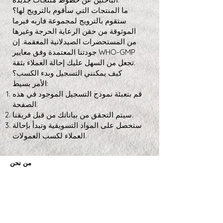
ما المنتجات التي سأقوم بالترويج لها؟
ستقوم بالترويج لمجموعة فاربه فيرما
الموثوقة من حقن الرعاية الحرجة وغيرها
من المستحضرات الصيدلانية المعقمة. إن
جودتنا المعتمدة وفق معايير WHO-GMP
تجعل من السهل عليك إحالة العملاء بثقة.
كيف يمكنني التسجيل وبدء الكسب؟
الأمر بسيط:
قم بتعبئة نموذج التسجيل الموجود في هذه
الصفحة.
سيتم التحقق من بياناتك من قبل فريقنا.
ستحصل على المواد التسويقية وتبدأ بإحالة
العملاء لكسب العمولات.
من نحن
شركة Farbe Firma Pvt Ltd هي شركة مصنّعة للحقن
المعقّمة معتمدة وفق معايير WHO-GMP، وتقدّم حلول
CDMO وخدمات التصنيع التعاقدي، إلى جانب حلول الإمداد
الدوائي العالمية.
برنامج الشركاء