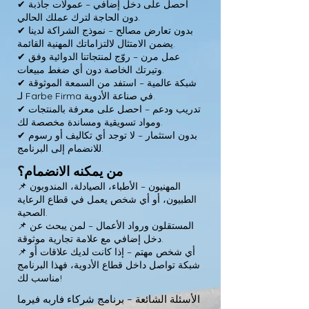
✔ احصل على دخل إضافي – عمولات جاذبة
دون الحاجة لترك عملك الحالي.
✔ بدون تعارض مصالح – نموذج الشراكة لدينا
يضمن الامتثال لالتزاماتك المهنية القائمة.
✔ عمل مرن – روّج لمنتجاتنا الدوائية وفق
وتيرتك الخاصة دون أي ضغط مبيعات.
✔ شبكة عالمية – استفد من السمعة الموثوقة
لـ Farbe Firma في صناعة الأدوية.
✔ تدريب ودعم – احصل على معرفة بالمنتجات
ومواد تسويقية ومساندة مخصصة لك.
✔ بدون استثمار – لا توجد أي تكاليف أو رسوم
للانضمام إلى البرنامج.
من يمكنه الانضمام؟
📌 المهنيون – الأطباء، الصيادلة، المندوبون
الطبيون، أو أي شخص يعمل في قطاع الرعاية
الصحية.
📌 المستقلون ورواد الأعمال – لمن يبحث عن
دخل إضافي مع علامة تجارية موثوقة.
📌 أي شخص مهتم – إذا كانت لديك علاقات أو
شبكة تواصل داخل قطاع الأدوية، فهذا البرنامج
مناسب لك!
الأسئلة الشائعة – برنامج شركاء فاربه فيرما