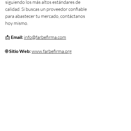
siguiendo los más altos estándares de 
calidad. Si buscas un proveedor confiable 
para abastecer tu mercado, contáctanos 
hoy mismo.
📩 
Email:
info@farbefirma.com
🌐 
Sitio Web:
www.farbefirma.org
Farbe Firma - Tu Socio de Confianza en 
Inyectables Farmacéuticos
https://www.farbefirma.org/product/asc
orbic-acid
Sterile Injectables
WHO GMP
Generic Injectables
Small Volume Parenterals
Product Knowledge