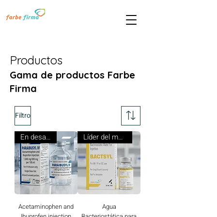
Productos
Gama de productos Farbe
Firma
Filtro
En desarrollo
Líder del mercado
Acetaminophen and
Agua
Ibuprofen injection
Bacteriostática para