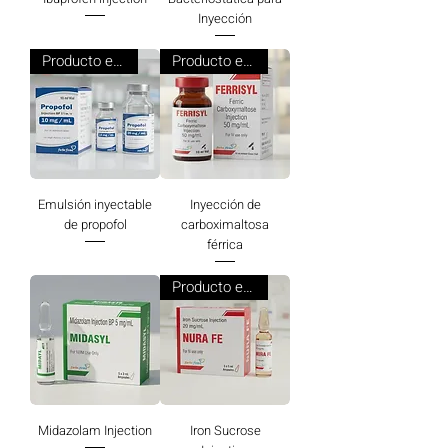
Inyección
Producto estrella
Producto estrella
Emulsión inyectable
Inyección de
de propofol
carboximaltosa
férrica
Producto estrella
Midazolam Injection
Iron Sucrose