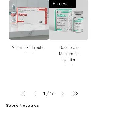
En desarrollo
Vitamin K1 Injection
Gadoterate
Meglumine
Injection
1
/
16
Sobre Nosotros
Farbe Firma Pvt. Ltd. es un fabricante de
inyectables estériles certificado por OMS-
GMP, que ofrece CDMO, fabricación por
contrato y soluciones de suministro
farmacéutico global.